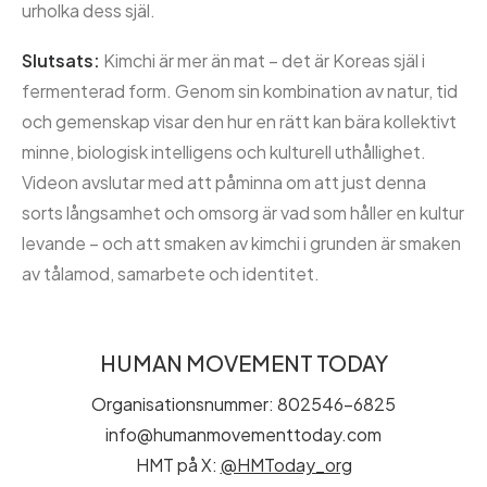
urholka dess själ.
Slutsats:
Kimchi är mer än mat – det är Koreas själ i
fermenterad form. Genom sin kombination av natur, tid
och gemenskap visar den hur en rätt kan bära kollektivt
minne, biologisk intelligens och kulturell uthållighet.
Videon avslutar med att påminna om att just denna
sorts långsamhet och omsorg är vad som håller en kultur
levande – och att smaken av kimchi i grunden är smaken
av tålamod, samarbete och identitet.
HUMAN MOVEMENT TODAY
Organisationsnummer: 802546-6825
info@humanmovementtoday.com
HMT på X:
@HMToday_org