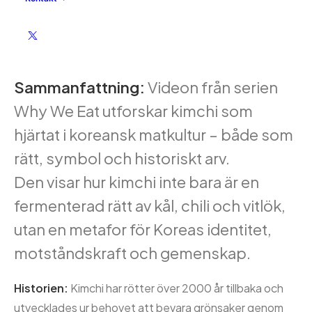
Kimchi: The Most Important Dish In
Korean Cuisine | Why We Eat
Sammanfattning:
Videon från serien
Why We Eat utforskar kimchi som
hjärtat i koreansk matkultur – både som
rätt, symbol och historiskt arv.
Den visar hur kimchi inte bara är en
fermenterad rätt av kål, chili och vitlök,
utan en metafor för Koreas identitet,
motståndskraft och gemenskap.
Historien:
Kimchi har rötter över 2000 år tillbaka och
utvecklades ur behovet att bevara grönsaker genom