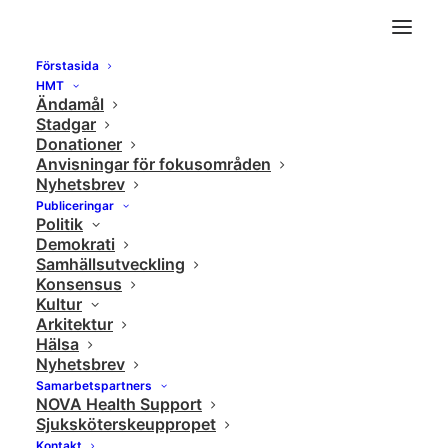
Förstasida
Kimchi: The Most Important Dish In Korean
HMT
Ändamål
Cuisine | Why We Eat
Stadgar
Home
Hälsa
Donationer
Anvisningar för fokusområden
Kimchi: The Most Important Dish In Korean Cuisine | Why We Eat
Nyhetsbrev
Publiceringar
Politik
Demokrati
Samhällsutveckling
Konsensus
Kultur
Arkitektur
Hälsa
Nyhetsbrev
Samarbetspartners
NOVA Health Support
Sjuksköterskeuppropet
Kontakt