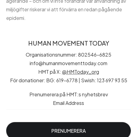
agerande – och om vi inte förändrar vår användning av
miljögifter riskerar vi att förvärra en redan pågående
epidemi.
HUMAN MOVEMENT TODAY
Organisationsnummer: 802546-6825
info@humanmovementtoday.com
HMT på X:
@HMToday_org
För donationer: BG: 619-6778 | Swish: 123 697 93 55
Prenumerera på HMT:s nyhetsbrev
Email Address