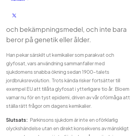
för att Parkinsons sjukdom till stor del är
skapad av människor genom miljögifter
och bekämpningsmedel, och inte bara
beror på genetik eller ålder.
Han pekar särskilt ut kemikalier som parakvat och
glyfosat, vars användning sammanfaller med
sjukdomens snabba ökning sedan 1900-talets
jordbruksrevolution. Trots kända risker fortsätter till
exempel EU att tillåta glyfosat i ytterligare tio år. Bloem
varnar nu för en tyst epidemi, driven av vår oförmåga att
ställa rätt frågor om dagens kemikalier.
Slutsats:
Parkinsons sjukdom är inte en oförklarlig
olyckshändelse utan en direkt konsekvens av mänskligt