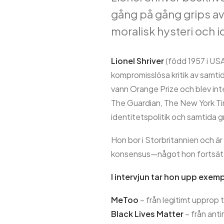
gång på gång grips av 
moralisk hysteri och i
Lionel Shriver
(född 1957 i USA
kompromisslösa kritik av samt
vann Orange Prize och blev inte
The Guardian, The New York Tim
identitetspolitik och samtida 
Hon bor i Storbritannien och är k
konsensus—något hon fortsätt
I intervjun tar hon upp exem
MeToo
– från legitimt upprop t
Black Lives Matter
– från anti