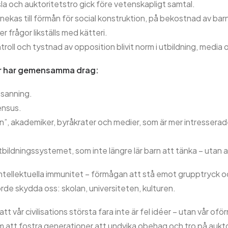
sla och auktoritetstro gick före vetenskapligt samtal.
rnekas till förmån för social konstruktion, på bekostnad av bar
ler frågor likställs med kätteri.
troll och tystnad av opposition blivit norm i utbildning, media
er har gemensamma drag:
 sanning.
sensus.
”, akademiker, byråkrater och medier, som är mer intresserade
ildningssystemet, som inte längre lär barn att tänka – utan at
r intellektuella immunitet – förmågan att stå emot grupptryck oc
de skydda oss: skolan, universiteten, kulturen.
tt vår civilisations största fara inte är fel idéer – utan vår o
om att fostra generationer att undvika obehag och tro på aukto