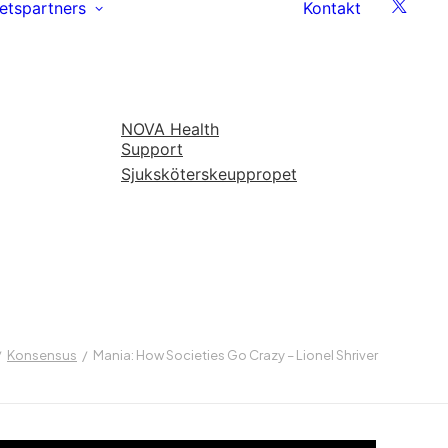
etspartners
Kontakt
NOVA Health
Support
Sjuksköterskeuppropet
Konsensus
Mania: How Societies Go Crazy – Lionel Shriver