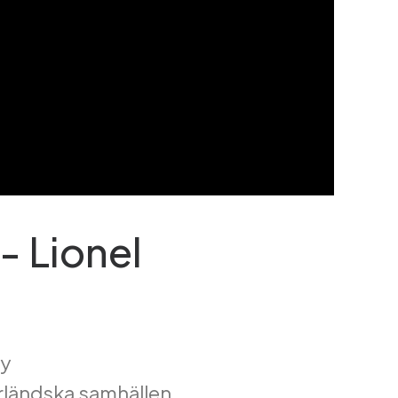
- Lionel
ry
erländska samhällen