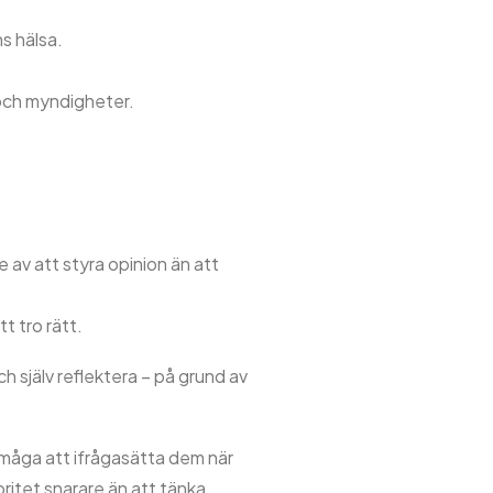
ns hälsa.
 och myndigheter.
 av att styra opinion än att
t tro rätt.
h själv reflektera – på grund av
förmåga att ifrågasätta dem när
ritet snarare än att tänka