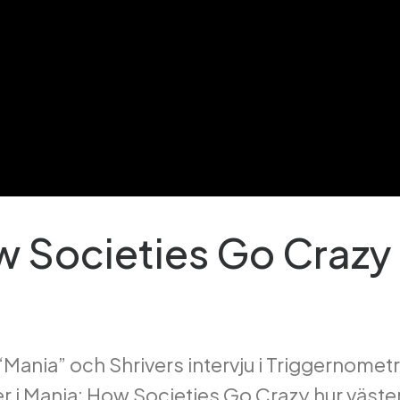
 Societies Go Crazy 
“Mania” och Shrivers intervju i Triggernomet
ver i Mania: How Societies Go Crazy hur väst