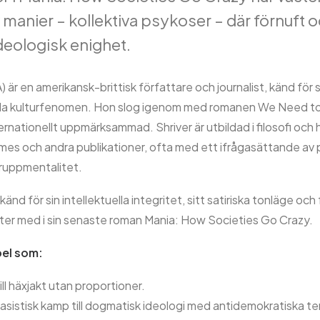
manier – kollektiva psykoser – där förnuft o
deologisk enighet.
) är en amerikansk-brittisk författare och journalist, känd för
ida kulturfenomen. Hon slog igenom med romanen We Need to
rnationellt uppmärksammad. Shriver är utbildad i filosofi och h
es och andra publikationer, ofta med ett ifrågasättande av po
gruppmentalitet.
änd för sin intellektuella integritet, sitt satiriska tonläge och
er med i sin senaste roman Mania: How Societies Go Crazy.
pel som:
ill häxjakt utan proportioner.
rasistisk kamp till dogmatisk ideologi med antidemokratiska t