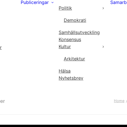
Publiceringar
Samarb
Politik
Demokrati
Samhällsutveckling
Konsensus
Kultur
r
Arkitektur
Hälsa
Nyhetsbrev
ver
Home