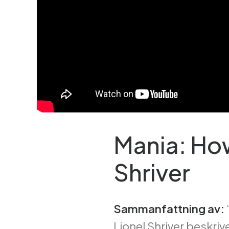
Mania: How
Shriver
Sammanfattning av:
Lionel Shriver beskri