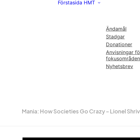
Förstasida
HMT
Ändamål
Stadgar
Donationer
Anvisningar fö
fokusområden
Nyhetsbrev
Mania: How Societies Go Crazy – Lionel Shri