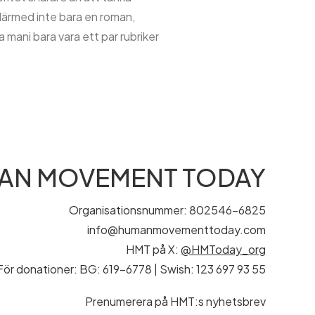
r därmed inte bara en roman,
 mani bara vara ett par rubriker
AN MOVEMENT TODAY
Organisationsnummer: 802546-6825
info@humanmovementtoday.com
HMT på X:
@HMToday_org
För donationer: BG: 619-6778 | Swish: 123 697 93 55
Prenumerera på HMT:s nyhetsbrev