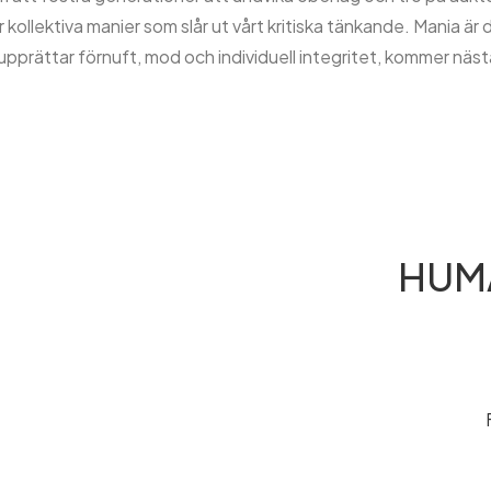
 för kollektiva manier som slår ut vårt kritiska tänkande. Mania ä
rupprättar förnuft, mod och individuell integritet, kommer nästa
HUM