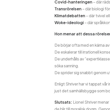
Covid-hanteringen
– där räd
Transrörelsen
– där biologi fö
Klimatdebatten
– där tvivel el
Woke-ideologi
– där språkkon
Hon menar att dessa rörels
De börjar ofta med en kärna av
De eskalerar till irrationell kon
De underhålls av ”expertklassen
söka sanning.
De sprider sig snabbt genom utb
Enligt Shriver har vi tappat vå
just det samhällsbygge som bor
Slutsats:
Lionel Shriver menar a
de blir till moralisk dogm. Gen