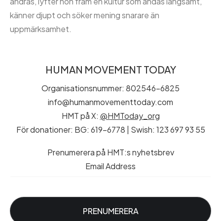
andras, lyfter hon fram en kultur som andas långsamt,
känner djupt och söker mening snarare än
uppmärksamhet.
HUMAN MOVEMENT TODAY
Organisationsnummer: 802546-6825
info@humanmovementtoday.com
HMT på X:
@HMToday_org
För donationer: BG: 619-6778 | Swish: 123 697 93 55
Prenumerera på HMT:s nyhetsbrev
Email Address