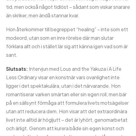
tid, men också något tidlöst – sådant som viskar snarare
än skriker, men ändå stannar kvar.
Hon återkommer till begreppet “healing” – inte som ett
modeord, utan som en inre rörelse där man slutar
förklara allt och i stället lär sig att känna igen vad som är
sant.
Slutsats:
Intervjun med Lous and the Yakuza i A Life
Less Ordinary visar en konstnär vars ovanlighet inte
ligger i det spektakulära, utan i det närvarande. Hon
romantiserar varken smärtan eller sin egen roll, men bär
på en sällsynt förmåga att formulera livets motsägelser
utan att reducera dem. Hon visar att det extraordinära
livet inte alltid är högljutt – det är lyhört, genomarbetat
och ärligt. Genom att kurera både sin egen konst och