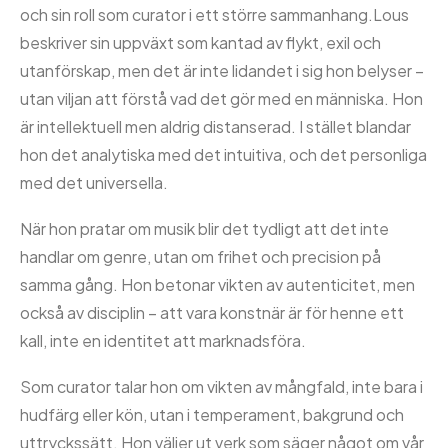
och sin roll som curator i ett större sammanhang.Lous
beskriver sin uppväxt som kantad av flykt, exil och
utanförskap, men det är inte lidandet i sig hon belyser –
utan viljan att förstå vad det gör med en människa. Hon
är intellektuell men aldrig distanserad. I stället blandar
hon det analytiska med det intuitiva, och det personliga
med det universella.
När hon pratar om musik blir det tydligt att det inte
handlar om genre, utan om frihet och precision på
samma gång. Hon betonar vikten av autenticitet, men
också av disciplin – att vara konstnär är för henne ett
kall, inte en identitet att marknadsföra.
Som curator talar hon om vikten av mångfald, inte bara i
hudfärg eller kön, utan i temperament, bakgrund och
uttryckssätt. Hon väljer ut verk som säger något om vår