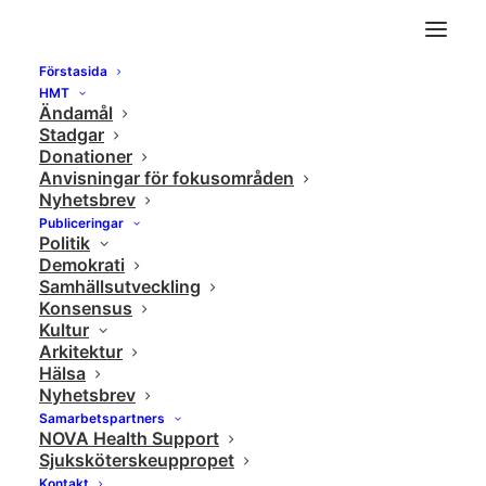
Förstasida
A Life Less Ordinary: Guest Curator Lous and
HMT
Ändamål
the Yakuza
Stadgar
Home
Kultur
Donationer
Anvisningar för fokusområden
A Life Less Ordinary: Guest Curator Lous and the Yakuza
Nyhetsbrev
Publiceringar
Politik
Demokrati
Samhällsutveckling
Konsensus
Kultur
Arkitektur
Hälsa
Nyhetsbrev
Samarbetspartners
NOVA Health Support
Sjuksköterskeuppropet
Kontakt