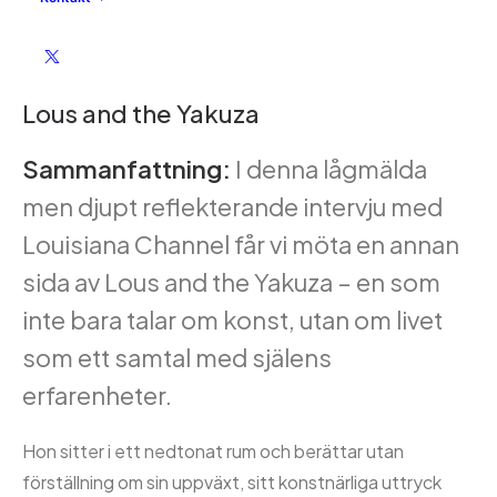
A Life Less Ordinary: Guest Curator
Lous and the Yakuza
Sammanfattning:
I denna lågmälda
men djupt reflekterande intervju med
Louisiana Channel får vi möta en annan
sida av Lous and the Yakuza – en som
inte bara talar om konst, utan om livet
som ett samtal med själens
erfarenheter.
Hon sitter i ett nedtonat rum och berättar utan
förställning om sin uppväxt, sitt konstnärliga uttryck