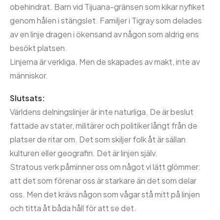
obehindrat. Barn vid Tijuana-gränsen som kikar nyfiket
genom hålen i stängslet. Familjer i Tigray som delades
av en linje dragen i ökensand av någon som aldrig ens
besökt platsen.
Linjerna är verkliga. Men de skapades av makt, inte av
människor.
Slutsats:
Världens delningslinjer är inte naturliga. De är beslut
fattade av stater, militärer och politiker långt från de
platser de ritar om. Det som skiljer folk åt är sällan
kulturen eller geografin. Det är linjen själv.
Stratous verk påminner oss om något vi lätt glömmer:
att det som förenar oss är starkare än det som delar
oss. Men det krävs någon som vågar stå mitt på linjen
och titta åt båda håll för att se det.