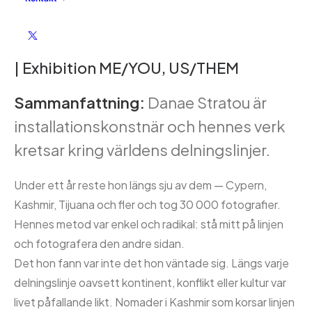
Artist Talk @droog with Danae Stratou
| Exhibition ME/YOU, US/THEM
Sammanfattning:
Danae Stratou är
installationskonstnär och hennes verk
kretsar kring världens delningslinjer.
Under ett år reste hon längs sju av dem — Cypern,
Kashmir, Tijuana och fler och tog 30 000 fotografier.
Hennes metod var enkel och radikal: stå mitt på linjen
och fotografera den andre sidan.
Det hon fann var inte det hon väntade sig. Längs varje
delningslinje oavsett kontinent, konflikt eller kultur var
livet påfallande likt. Nomader i Kashmir som korsar linjen