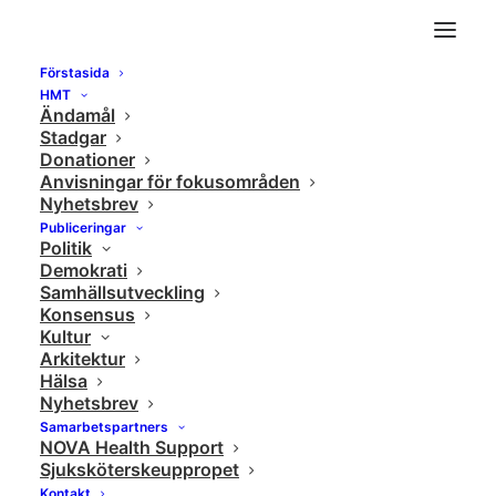
Förstasida
Artist Talk @droog with Danae Stratou |
HMT
Ändamål
Exhibition ME/YOU, US/THEM
Stadgar
Home
Kultur
Donationer
Anvisningar för fokusområden
Artist Talk @droog with Danae Stratou | Exhibition ME/YOU,
Nyhetsbrev
US/THEM
Publiceringar
Politik
Demokrati
Samhällsutveckling
Konsensus
Kultur
Arkitektur
Hälsa
Nyhetsbrev
Samarbetspartners
NOVA Health Support
Sjuksköterskeuppropet
Kontakt