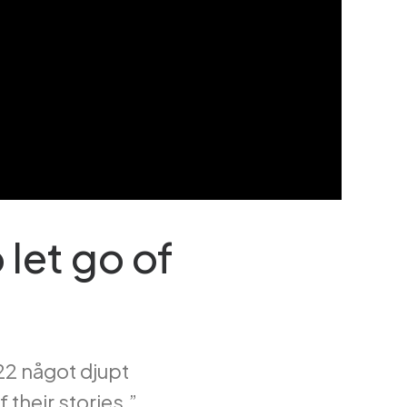
 let go of
022 något djupt
 their stories.”