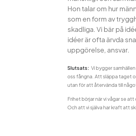
Hon talar om hur männi
som en form av trygghe
skadliga. Vi bär på idée
idéer är ofta ärvda sn
uppgörelse, ansvar.
Slutsats:
Vi bygger samhällen l
oss fångna. Att släppa taget om
utan för att återvända till någo
Frihet börjar när vi vågar se at
Och att vi själva har kraft att s