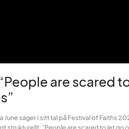
 “People are scared to
es”
a June säger i sitt tal på Festival of Faiths 2
 strukturellt: “People are scared to let go of