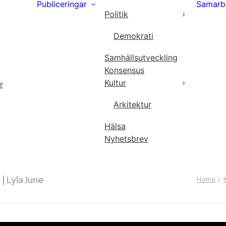
Publiceringar
Samarb
Politik
Demokrati
Samhällsutveckling
Konsensus
Kultur
r
Arkitektur
Hälsa
Nyhetsbrev
| Lyla June
Home