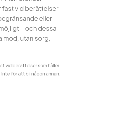
fast vid berättelser
 begränsande eller
r möjligt – och dessa
ra mod, utan sorg,
st vid berättelser som håller
Inte för att bli någon annan,