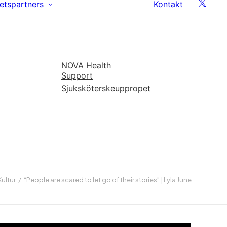
etspartners
Kontakt
NOVA Health
Support
Sjuksköterskeuppropet
Kultur
“People are scared to let go of their stories” | Lyla June