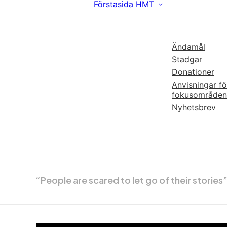
Förstasida
HMT
Ändamål
Stadgar
Donationer
Anvisningar fö
fokusområden
Nyhetsbrev
“People are scared to let go of their stories” 