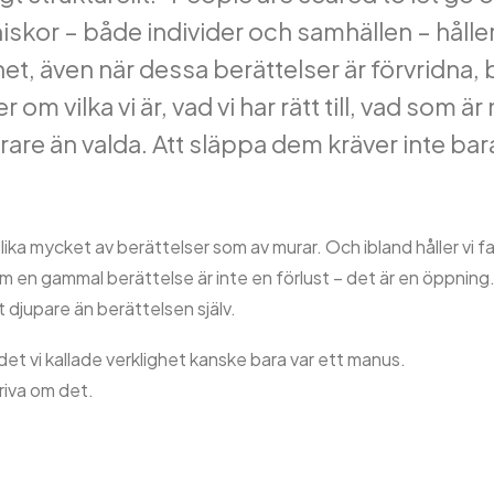
skor – både individer och samhällen – håller 
t, även när dessa berättelser är förvridna,
r om vilka vi är, vad vi har rätt till, vad som ä
arare än valda. Att släppa dem kräver inte ba
ika mycket av berättelser som av murar. Och ibland håller vi fa
 en gammal berättelse är inte en förlust – det är en öppning. 
t djupare än berättelsen själv.
t det vi kallade verklighet kanske bara var ett manus.
kriva om det.