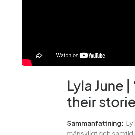
Lyla June |
their stori
Sammanfattning:
Lyl
mänskligt och samtidigt