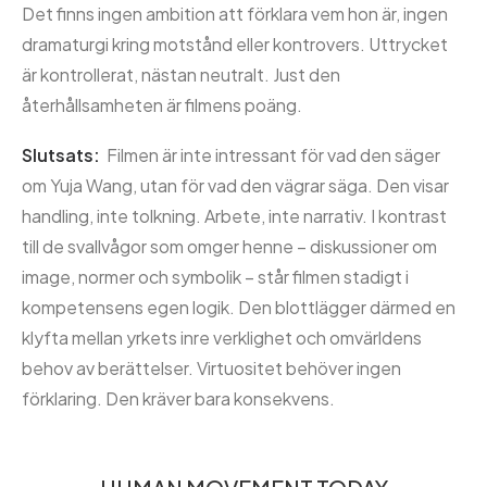
Det finns ingen ambition att förklara vem hon är, ingen
dramaturgi kring motstånd eller kontrovers. Uttrycket
är kontrollerat, nästan neutralt. Just den
återhållsamheten är filmens poäng.
Slutsats:
Filmen är inte intressant för vad den säger
om Yuja Wang, utan för vad den vägrar säga. Den visar
handling, inte tolkning. Arbete, inte narrativ. I kontrast
till de svallvågor som omger henne – diskussioner om
image, normer och symbolik – står filmen stadigt i
kompetensens egen logik. Den blottlägger därmed en
klyfta mellan yrkets inre verklighet och omvärldens
behov av berättelser. Virtuositet behöver ingen
förklaring. Den kräver bara konsekvens.