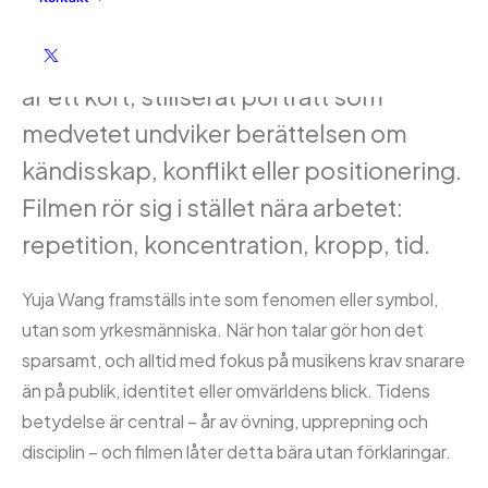
Rolex presents: Yuja Wang – Virtuoso
Sammanfattning:
Yuja Wang – Virtuoso
är ett kort, stiliserat porträtt som
medvetet undviker berättelsen om
kändisskap, konflikt eller positionering.
Filmen rör sig i stället nära arbetet:
repetition, koncentration, kropp, tid.
Yuja Wang framställs inte som fenomen eller symbol,
utan som yrkesmänniska. När hon talar gör hon det
sparsamt, och alltid med fokus på musikens krav snarare
än på publik, identitet eller omvärldens blick. Tidens
betydelse är central – år av övning, upprepning och
disciplin – och filmen låter detta bära utan förklaringar.