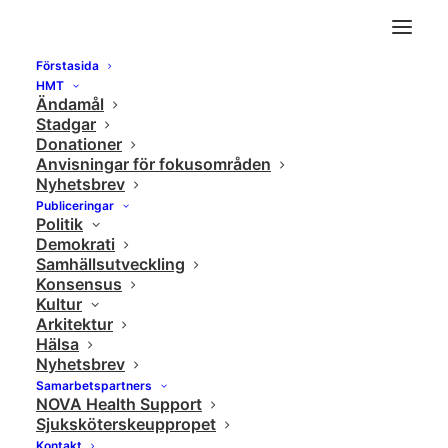
Förstasida
Rolex presents: Yuja Wang – Virtuoso
HMT
Ändamål
Home
Konsensus
Rolex presents: Yuja Wang – Virtuoso
Stadgar
Donationer
Anvisningar för fokusområden
Nyhetsbrev
Publiceringar
Politik
Demokrati
Samhällsutveckling
Konsensus
Kultur
Arkitektur
Hälsa
Nyhetsbrev
Samarbetspartners
NOVA Health Support
Sjuksköterskeuppropet
Kontakt