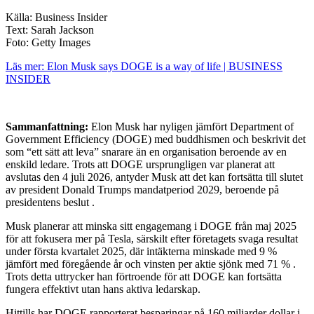
Källa: Business Insider
Text: Sarah Jackson
Foto: Getty Images
Läs mer: Elon Musk says DOGE is a way of life | BUSINESS
INSIDER
Sammanfattning:
Elon Musk har nyligen jämfört Department of
Government Efficiency (DOGE) med buddhismen och beskrivit det
som “ett sätt att leva” snarare än en organisation beroende av en
enskild ledare.
Trots att DOGE ursprungligen var planerat att
avslutas den 4 juli 2026, antyder Musk att det kan fortsätta till slutet
av president Donald Trumps mandatperiod 2029, beroende på
presidentens beslut
.​
Musk planerar att minska sitt engagemang i DOGE från maj 2025
för att fokusera mer på Tesla, särskilt efter företagets svaga resultat
under första kvartalet 2025, där intäkterna minskade med 9 %
jämfört med föregående år och vinsten per aktie sjönk med 71 %
.
Trots detta uttrycker han förtroende för att DOGE kan fortsätta
fungera effektivt utan hans aktiva ledarskap
.
Hittills har DOGE rapporterat besparingar på 160 miljarder dollar i