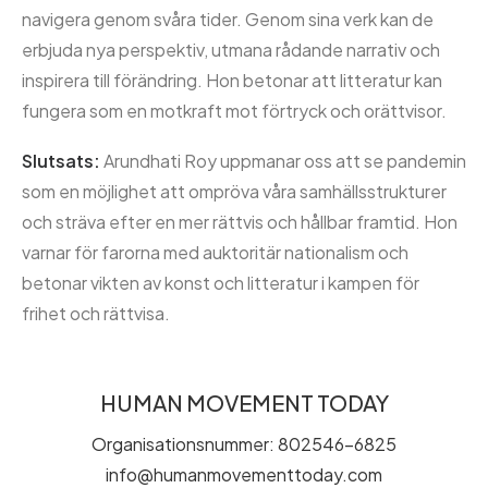
navigera genom svåra tider.
Genom sina verk kan de
erbjuda nya perspektiv, utmana rådande narrativ och
inspirera till förändring.
Hon betonar att litteratur kan
fungera som en motkraft mot förtryck och orättvisor.
​
Slutsats:
Arundhati Roy uppmanar oss att se pandemin
som en möjlighet att ompröva våra samhällsstrukturer
och sträva efter en mer rättvis och hållbar framtid.
Hon
varnar för farorna med auktoritär nationalism och
betonar vikten av konst och litteratur i kampen för
frihet och rättvisa.
HUMAN MOVEMENT TODAY
Organisationsnummer: 802546-6825
info@humanmovementtoday.com