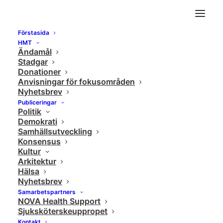
Förstasida
Arundhati Roy: Freedom, Fascism, Fiction and
HMT
Ändamål
the Pandemic Portal
Stadgar
Home
Samhällsutveckling
Donationer
Anvisningar för fokusområden
Arundhati Roy: Freedom, Fascism, Fiction and the Pandemic
Nyhetsbrev
Portal
Publiceringar
Politik
Demokrati
Samhällsutveckling
Konsensus
Kultur
Arkitektur
Hälsa
Nyhetsbrev
Samarbetspartners
NOVA Health Support
Sjuksköterskeuppropet
Kontakt