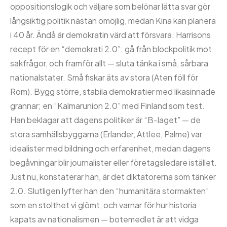
oppositionslogik och väljare som belönar lätta svar gör
långsiktig politik nästan omöjlig, medan Kina kan planera
i 40 år. Ändå är demokratin värd att försvara. Harrisons
recept för en “demokrati 2.0”: gå från blockpolitik mot
sakfrågor, och framför allt — sluta tänka i små, sårbara
nationalstater. Små fiskar äts av stora (Aten föll för
Rom). Bygg större, stabila demokratier med likasinnade
grannar; en “Kalmarunion 2.0” med Finland som test.
Han beklagar att dagens politiker är “B-laget” — de
stora samhällsbyggarna (Erlander, Attlee, Palme) var
idealister med bildning och erfarenhet, medan dagens
begåvningar blir journalister eller företagsledare istället.
Just nu, konstaterar han, är det diktatorerna som tänker
2.0. Slutligen lyfter han den “humanitära stormakten”
som en stolthet vi glömt, och varnar för hur historia
kapats av nationalismen — botemedlet är att vidga