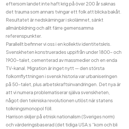
eftersom landet inte haft krig på över 200 år saknas
det trauma som annars tvingar ett folk att blicka bakåt.
Resultatet är nedskärningar i skolämnet, sänkt
allmänbildning och allt färre gemensamma
referenspunkter.
Parallellt befinner vi oss i en kollektiv identitetskris.
Svenskheten konstruerades uppifrån under 1800- och
1900-talet, cementerad av massmedier och en enda
TV-kanal. Migration är inget nytt — den största
folkomflyttningen i svensk historia var urbaniseringen
på 50-talet, plus arbetskraftsinvandringen. Det nya är
att vi numera problematiserar själva svenskheten,
något den tekniska revolutionen utlöst när statens
tolkningsmonopol föll.
Harrison skiljer på etnisk nationalism (Sveriges norm)
och värderingsbaserad (det tidiga USA:s “kom och bli