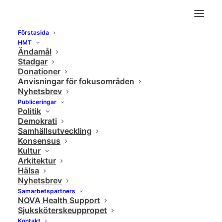
Förstasida
Dick Harrison : Du är din historia
HMT
Ändamål
Home
Samhällsutveckling
Dick Harrison : Du är din historia
Stadgar
Donationer
Anvisningar för fokusområden
Nyhetsbrev
Publiceringar
Politik
Demokrati
Samhällsutveckling
Konsensus
Kultur
Arkitektur
Hälsa
Nyhetsbrev
Samarbetspartners
NOVA Health Support
Sjuksköterskeuppropet
Kontakt