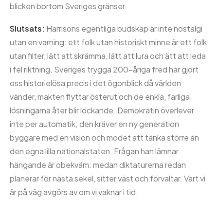
blicken bortom Sveriges gränser.
Slutsats:
Harrisons egentliga budskap är inte nostalgi
utan en varning: ett folk utan historiskt minne är ett folk
utan filter, lätt att skrämma, lätt att lura och ätt att leda
i fel riktning. Sveriges trygga 200-åriga fred har gjort
oss historielösa precis i det ögonblick då världen
vänder, makten flyttar österut och de enkla, farliga
lösningarna åter blir lockande. Demokratin överlever
inte per automatik; den kräver en ny generation
byggare med en vision och modet att tänka större än
den egna lilla nationalstaten. Frågan han lämnar
hängande är obekväm: medan diktaturerna redan
planerar för nästa sekel, sitter väst och förvaltar. Vart vi
är på väg avgörs av om vi vaknar i tid.