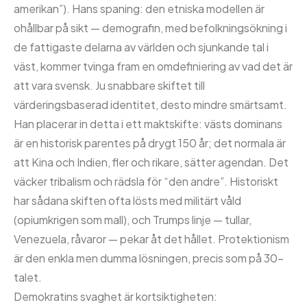
amerikan”). Hans spaning: den etniska modellen är
ohållbar på sikt — demografin, med befolkningsökning i
de fattigaste delarna av världen och sjunkande tal i
väst, kommer tvinga fram en omdefiniering av vad det är
att vara svensk. Ju snabbare skiftet till
värderingsbaserad identitet, desto mindre smärtsamt.
Han placerar in detta i ett maktskifte: västs dominans
är en historisk parentes på drygt 150 år; det normala är
att Kina och Indien, fler och rikare, sätter agendan. Det
väcker tribalism och rädsla för “den andre”. Historiskt
har sådana skiften ofta lösts med militärt våld
(opiumkrigen som mall), och Trumps linje — tullar,
Venezuela, råvaror — pekar åt det hållet. Protektionism
är den enkla men dumma lösningen, precis som på 30-
talet.
Demokratins svaghet är kortsiktigheten: