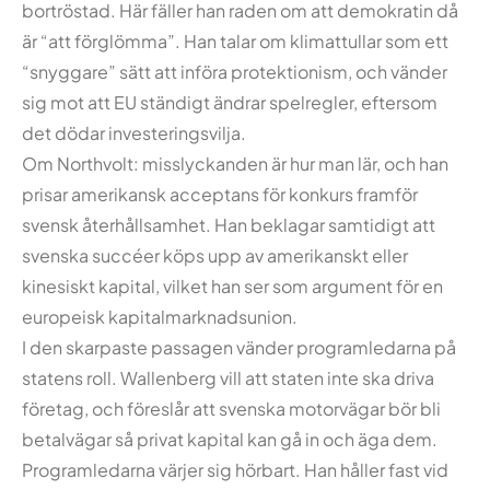
bortröstad. Här fäller han raden om att demokratin då
är “att förglömma”. Han talar om klimattullar som ett
“snyggare” sätt att införa protektionism, och vänder
sig mot att EU ständigt ändrar spelregler, eftersom
det dödar investeringsvilja.
Om Northvolt: misslyckanden är hur man lär, och han
prisar amerikansk acceptans för konkurs framför
svensk återhållsamhet. Han beklagar samtidigt att
svenska succéer köps upp av amerikanskt eller
kinesiskt kapital, vilket han ser som argument för en
europeisk kapitalmarknadsunion.
I den skarpaste passagen vänder programledarna på
statens roll. Wallenberg vill att staten inte ska driva
företag, och föreslår att svenska motorvägar bör bli
betalvägar så privat kapital kan gå in och äga dem.
Programledarna värjer sig hörbart. Han håller fast vid