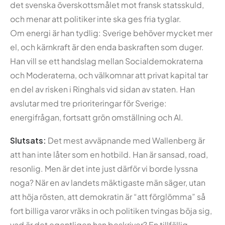
det svenska överskottsmålet mot fransk statsskuld,
och menar att politiker inte ska ges fria tyglar.
Om energi är han tydlig: Sverige behöver mycket mer
el, och kärnkraft är den enda baskraften som duger.
Han vill se ett handslag mellan Socialdemokraterna
och Moderaterna, och välkomnar att privat kapital tar
en del av risken i Ringhals vid sidan av staten. Han
avslutar med tre prioriteringar för Sverige:
energifrågan, fortsatt grön omställning och AI.
Slutsats:
Det mest avväpnande med Wallenberg är
att han inte låter som en hotbild. Han är sansad, road,
resonlig. Men är det inte just därför vi borde lyssna
noga? När en av landets mäktigaste män säger, utan
att höja rösten, att demokratin är “att förglömma” så
fort billiga varor vräks in och politiken tvingas böja sig,
vad är det egentligen han beskriver? En tillfällig