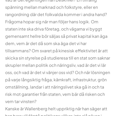
spänning mellan marknad och folkstyre, eller en
rangordning där det folkvalda kommer i andra hand?
Frågorna hopar sig när man följer hans logik. Om
staten inte ska driva företag, och vägarna vi byggt
gemensamt hellre bör säljas så privat kapital kan äga
dem, vem är det då som ska äga det vi har
tillsammans? Om svaret på kinesisk effektivitet är att
skicka sin styrelse på studieresa till en stat som saknar
skrupler mellan politik och näringsliv, vad är det vi lär
oss, och vad är det vi vänjer oss vid? Och när lösningen
på varje långsiktig fråga, kärnkraft, infrastruktur, grön
omställning, landar i att näringslivet ska gå in och ta
risk mot garantier från staten, vem bär då risken och
vem tar vinsten?
Kanske är Wallenberg helt uppriktig när han säger att
han bara vill förstå politikens villkor, inte slå näven i