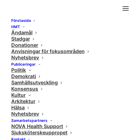
Förstasida
Jacob Wallenberg, Sveriges kanske mäktigaste
HMT
Ändamål
man, gästar Katalys
Stadgar
Home
Samhällsutveckling
Donationer
Anvisningar för fokusområden
Jacob Wallenberg, Sveriges kanske mäktigaste man, gästar
Nyhetsbrev
Katalys
Publiceringar
Politik
Demokrati
Samhällsutveckling
Konsensus
Kultur
Arkitektur
Hälsa
Nyhetsbrev
Samarbetspartners
NOVA Health Support
Sjuksköterskeuppropet
Kontakt