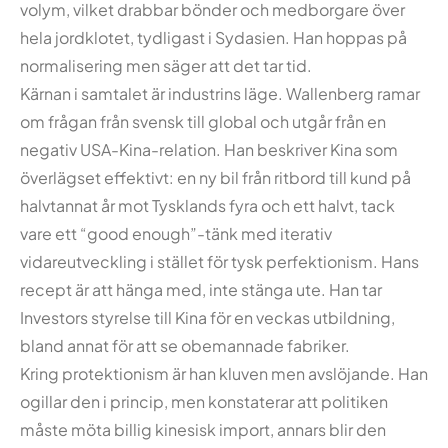
volym, vilket drabbar bönder och medborgare över
hela jordklotet, tydligast i Sydasien. Han hoppas på
normalisering men säger att det tar tid.
Kärnan i samtalet är industrins läge. Wallenberg ramar
om frågan från svensk till global och utgår från en
negativ USA-Kina-relation. Han beskriver Kina som
överlägset effektivt: en ny bil från ritbord till kund på
halvtannat år mot Tysklands fyra och ett halvt, tack
vare ett “good enough”-tänk med iterativ
vidareutveckling i stället för tysk perfektionism. Hans
recept är att hänga med, inte stänga ute. Han tar
Investors styrelse till Kina för en veckas utbildning,
bland annat för att se obemannade fabriker.
Kring protektionism är han kluven men avslöjande. Han
ogillar den i princip, men konstaterar att politiken
måste möta billig kinesisk import, annars blir den