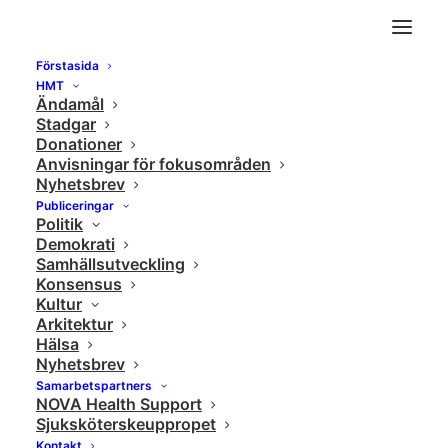
Förstasida
Är framtiden hopplös eller hoppfull?
HMT
Ändamål
Home
Uncategorized
Är framtiden hopplös eller hoppfull?
Stadgar
Donationer
Anvisningar för fokusområden
Nyhetsbrev
Publiceringar
Politik
Demokrati
Samhällsutveckling
Konsensus
Kultur
Arkitektur
Hälsa
Nyhetsbrev
Samarbetspartners
NOVA Health Support
Sjuksköterskeuppropet
Kontakt