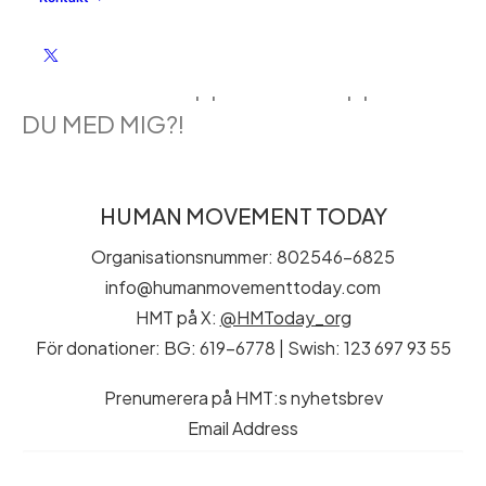
Cecilia Berg Strandevall: Är framtiden
hopplös eller hoppfull?
Är framtiden hopplös eller hoppfull? ÄR
DU MED MIG?!
HUMAN MOVEMENT TODAY
Organisationsnummer: 802546-6825
info@humanmovementtoday.com
HMT på X:
@HMToday_org
För donationer: BG: 619-6778 | Swish: 123 697 93 55
Prenumerera på HMT:s nyhetsbrev
Email Address