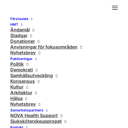
Förstasida
HMT
Ändamål
Stadgar
Donationer
Anvisningar för fokusområden
Nyhetsbrev
Publiceringar
Politik
Demokrati
Samhällsutveckling
Konsensus
Micke Manadram
Kultur
Arkitektur
Hälsa
Nyhetsbrev
Samarbetspartners
NOVA Health Support
Sjuksköterskeuppropet
Kontakt