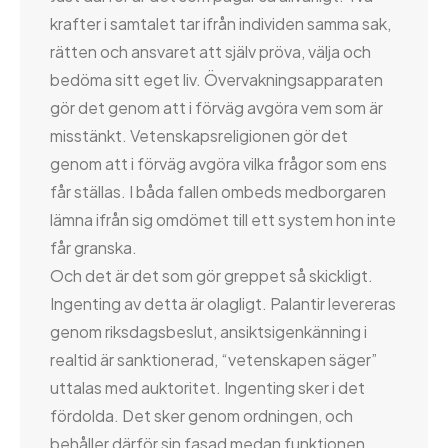
krafter i samtalet tar ifrån individen samma sak,
rätten och ansvaret att själv pröva, välja och
bedöma sitt eget liv. Övervakningsapparaten
gör det genom att i förväg avgöra vem som är
misstänkt. Vetenskapsreligionen gör det
genom att i förväg avgöra vilka frågor som ens
får ställas. I båda fallen ombeds medborgaren
lämna ifrån sig omdömet till ett system hon inte
får granska.
Och det är det som gör greppet så skickligt.
Ingenting av detta är olagligt. Palantir levereras
genom riksdagsbeslut, ansiktsigenkänning i
realtid är sanktionerad, “vetenskapen säger”
uttalas med auktoritet. Ingenting sker i det
fördolda. Det sker genom ordningen, och
behåller därför sin fasad medan funktionen