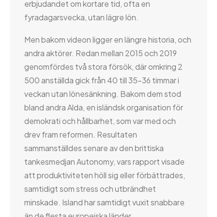
erbjudandet om kortare tid, ofta en
fyradagarsvecka, utan lägre lön.
Men bakom videon ligger en längre historia, och
andra aktörer. Redan mellan 2015 och 2019
genomfördes två stora försök, där omkring 2
500 anställda gick från 40 till 35–36 timmar i
veckan utan lönesänkning. Bakom dem stod
bland andra Alda, en isländsk organisation för
demokrati och hållbarhet, som var med och
drev fram reformen. Resultaten
sammanställdes senare av den brittiska
tankesmedjan Autonomy, vars rapport visade
att produktiviteten höll sig eller förbättrades,
samtidigt som stress och utbrändhet
minskade. Island har samtidigt vuxit snabbare
än de flesta europeiska länder.