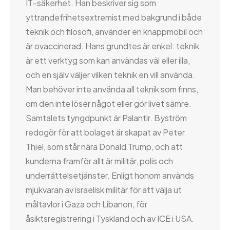
IT-säkerhet. Han beskriver sig som
yttrandefrihetsextremist med bakgrund i både
teknik och filosofi, använder en knappmobil och
är ovaccinerad. Hans grundtes är enkel: teknik
är ett verktyg som kan användas väl eller illa,
och en själv väljer vilken teknik en vill använda.
Man behöver inte använda all teknik som finns,
om den inte löser något eller gör livet sämre.
Samtalets tyngdpunkt är Palantir. Byström
redogör för att bolaget är skapat av Peter
Thiel, som står nära Donald Trump, och att
kunderna framför allt är militär, polis och
underrättelsetjänster. Enligt honom används
mjukvaran av israelisk militär för att välja ut
måltavlor i Gaza och Libanon, för
åsiktsregistrering i Tyskland och av ICE i USA.