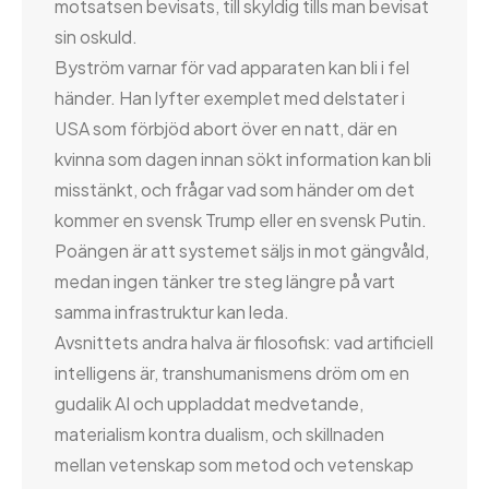
motsatsen bevisats, till skyldig tills man bevisat
sin oskuld.
Byström varnar för vad apparaten kan bli i fel
händer. Han lyfter exemplet med delstater i
USA som förbjöd abort över en natt, där en
kvinna som dagen innan sökt information kan bli
misstänkt, och frågar vad som händer om det
kommer en svensk Trump eller en svensk Putin.
Poängen är att systemet säljs in mot gängvåld,
medan ingen tänker tre steg längre på vart
samma infrastruktur kan leda.
Avsnittets andra halva är filosofisk: vad artificiell
intelligens är, transhumanismens dröm om en
gudalik AI och uppladdat medvetande,
materialism kontra dualism, och skillnaden
mellan vetenskap som metod och vetenskap