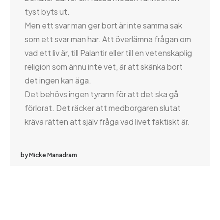
tyst byts ut.
Men ett svar man ger bort är inte samma sak
som ett svar man har. Att överlämna frågan om
vad ett liv är, till Palantir eller till en vetenskaplig
religion som ännu inte vet, är att skänka bort
det ingen kan äga.
Det behövs ingen tyrann för att det ska gå
förlorat. Det räcker att medborgaren slutat
kräva rätten att själv fråga vad livet faktiskt är.
by Micke Manadram