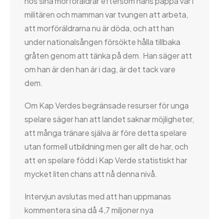
hos sina morföräldrar eftersom hans pappa var i
militären och mamman var tvungen att arbeta,
att morföräldrarna nu är döda, och att han
under nationalsången försökte hålla tillbaka
gråten genom att tänka på dem. Han säger att
om han är den han är i dag, är det tack vare
dem.
Om Kap Verdes begränsade resurser för unga
spelare säger han att landet saknar möjligheter,
att många tränare själva är före detta spelare
utan formell utbildning men ger allt de har, och
att en spelare född i Kap Verde statistiskt har
mycket liten chans att nå denna nivå.
Intervjun avslutas med att han uppmanas
kommentera sina då 4,7 miljoner nya