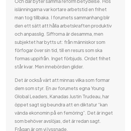
Och där byter samma reform betydelse. Hos
islänningarna var kortare arbetstid en frihet
man tog tillbaka. I forumets sammanhang blir
den ett sätt att hålla arbetskraften produktiv
och anpasslig. Siffrorna är desamma, men
subjektet har bytts ut: från människor som
förfogar över sin tid, till en resurs som ska
formas uppifrån. Inget förbjuds. Ordet frihet
står kvar. Men innebörden glider.
Det är också värt att minnas vilka som formar
dem som styr. En av forumets egna Young
Global Leaders, Kanadas Justin Trudeau, har
öppet sagt sig beundra att en diktatur “kan
vända ekonomin på en femöring”. Det är inget
som behöver avslöjas, det är redan sagt.
Frågan är om vi lyssnade.