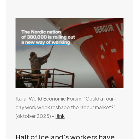
Källa: World Economic Forum, “Could a four-
day work week reshape the labour market?”
(oktober 2025) –
länk
Half of Iceland’s workers have