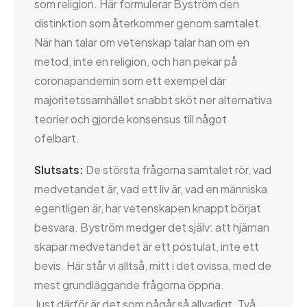
som religion. Här formulerar Byström den
distinktion som återkommer genom samtalet.
När han talar om vetenskap talar han om en
metod, inte en religion, och han pekar på
coronapandemin som ett exempel där
majoritetssamhället snabbt sköt ner alternativa
teorier och gjorde konsensus till något
ofelbart.
Slutsats:
De största frågorna samtalet rör, vad
medvetandet är, vad ett liv är, vad en människa
egentligen är, har vetenskapen knappt börjat
besvara. Byström medger det själv: att hjärnan
skapar medvetandet är ett postulat, inte ett
bevis. Här står vi alltså, mitt i det ovissa, med de
mest grundläggande frågorna öppna.
Just därför är det som pågår så allvarligt. Två