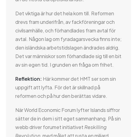
Det viktiga är hur det hela kom till. Reformen
drevs fram underifrån, av fackföreningar och
civilsamhälle, och förhandlades fram avtal för
avtal. Någon lag om fyradagarsvecka finns inte;
den isländska arbetstidslagen ändrades aldrig.
Det var människor som förhandlade sig till en bit
av sin egen tid. I grunden en fråga om frihet.
Reflektion:
Här kommer det HMT ser som sin
uppgift att lyfta. För det är skillnad på
reformen och på hur den berättas vidare.
När World Economic Forum lyfter Islands siffror
sätter de in dem i sitt eget sammanhang. På sin
webb driver forumet initiativet
Reskilling
Revolution
, med målet att rusta en miljard