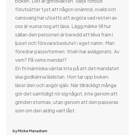
boken. Det är grindvakten. Varje förbud
förutsätter tyst att någon onämnd, ovald och
oansvarig har utsetts att avgöra vad resten av
oss är vuxna nog att läsa. Lägg märke till hur
sällan den personen är beredd att kliva fram i
ljuset och försvara beslutet i eget namn. Man
föredrar passivformen: titeln har avlägsnats. Av
vem? På vems mandat?
En fri människa väntar inte på att det mandatet
ska godkänna läslistan. Hon tar upp boken,
läser den och avgör själv. När tillräckligt många
gör det samtidigt rör sig något, inte genom att
grinden stormas, utan genom att den passeras
som om den aldrig varit låst.
by Micke Manadram