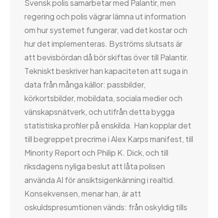
Svensk polis samarbetar med Palantir, men
regering och polis vägrar lämna ut information
om hur systemet fungerar, vad det kostar och
hur det implementeras. Byströms slutsats är
att bevisbördan då bör skiftas över till Palantir.
Tekniskt beskriver han kapaciteten att suga in
data från många källor: passbilder,
körkortsbilder, mobildata, sociala medier och
vänskapsnätverk, och utifrån detta bygga
statistiska profiler på enskilda. Han kopplar det
till begreppet precrime i Alex Karps manifest, till
Minority Report och Philip K. Dick, och till
riksdagens nyliga beslut att låta polisen
använda AI för ansiktsigenkänning i realtid.
Konsekvensen, menar han, är att
oskuldspresumtionen vänds: från oskyldig tills