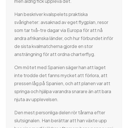
men aldrig fick uppleva det.
Han beskriver kvalspelets praktiska
svårigheter: avsaknad av eget flygplan, resor
som tar två-tre dagar via Europa för att nå
andra afrikanska länder, och hur förbundet inför
de sista kvalmatcherna gjorde en stor
ansträngning för att ordna charterflyg.
Om mötet med Spanien säger han att laget
inte trodde det fanns mycket att förlora, att
pressen låg på Spanien, och att planen var att
springa och hjälpa varandra snarare än att bara
njuta av upplevelsen.
Den mest personliga delen rör tårarna efter
slutsignalen. Han berättar att han växte upp