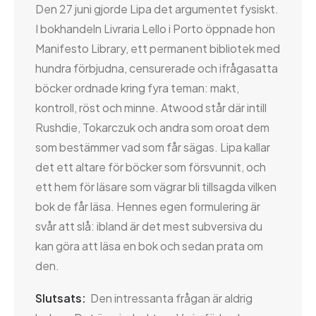
Den 27 juni gjorde Lipa det argumentet fysiskt.
I bokhandeln Livraria Lello i Porto öppnade hon
Manifesto Library, ett permanent bibliotek med
hundra förbjudna, censurerade och ifrågasatta
böcker ordnade kring fyra teman: makt,
kontroll, röst och minne. Atwood står där intill
Rushdie, Tokarczuk och andra som oroat dem
som bestämmer vad som får sägas. Lipa kallar
det ett altare för böcker som försvunnit, och
ett hem för läsare som vägrar bli tillsagda vilken
bok de får läsa. Hennes egen formulering är
svår att slå: ibland är det mest subversiva du
kan göra att läsa en bok och sedan prata om
den.
Slutsats:
Den intressanta frågan är aldrig